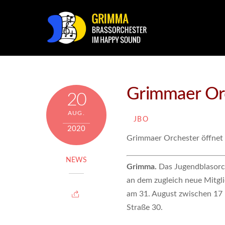
Grimmaer Orc
20
AUG.
JBO
2020
Grimmaer Orchester öffnet 
NEWS
Grimma.
Das Jugendblasorch
an dem zugleich neue Mitg
am 31. August zwischen 17 
Straße 30.