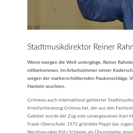
Stadtmusikdirektor Reiner Ra
Wenn morgen die Welt unterginge, Reiner Rahmlow
mitbekommen. Im Arbeitszimmer seiner Kaderschmi
wegen der markerschütternden Paukenschläge. Vor
Hanteln wuchten.
Grimmas auch international gefeierter Stadtmusikd
Kreisfanfarenzug Grimma bei, der aus den Fanfar
Geleitet wurde der Zug vom unvergessenen Karl-Hein
Frank-Oberschule. 1972 gründete Peppi das Jugen
Berufsmusiker Fritz Schlager als Übungsleiter gew