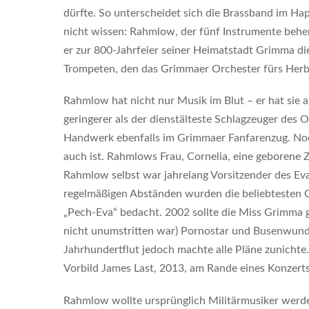
dürfte. So unterscheidet sich die Brassband im Ha
nicht wissen: Rahmlow, der fünf Instrumente behe
er zur 800-Jahrfeier seiner Heimatstadt Grimma d
Trompeten, den das Grimmaer Orchester fürs Herbs
Rahmlow hat nicht nur Musik im Blut – er hat sie a
geringerer als der dienstälteste Schlagzeuger des
Handwerk ebenfalls im Grimmaer Fanfarenzug. Noch
auch ist. Rahmlows Frau, Cornelia, eine geborene 
Rahmlow selbst war jahrelang Vorsitzender des Ev
regelmäßigen Abständen wurden die beliebtesten G
„Pech-Eva“ bedacht. 2002 sollte die Miss Grimma 
nicht unumstritten war) Pornostar und Busenwunde
Jahrhundertflut jedoch machte alle Pläne zunichte
Vorbild James Last, 2013, am Rande eines Konzerts
Rahmlow wollte ursprünglich Militärmusiker werde