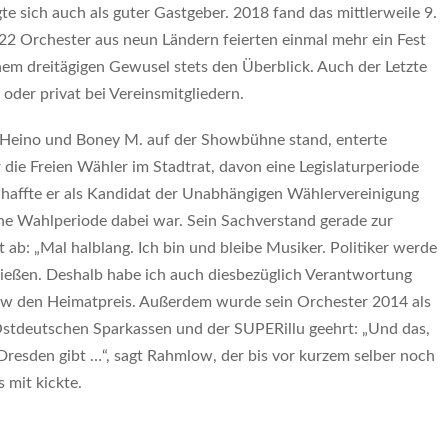
e sich auch als guter Gastgeber. 2018 fand das mittlerweile 9.
 22 Orchester aus neun Ländern feierten einmal mehr ein Fest
nem dreitägigen Gewusel stets den Überblick. Auch der Letzte
 oder privat bei Vereinsmitgliedern.
r, Heino und Boney M. auf der Showbühne stand, enterte
r die Freien Wähler im Stadtrat, davon eine Legislaturperiode
schaffte er als Kandidat der Unabhängigen Wählervereinigung
ine Wahlperiode dabei war. Sein Sachverstand gerade zur
t ab: „Mal halblang. Ich bin und bleibe Musiker. Politiker werde
schießen. Deshalb habe ich auch diesbezüglich Verantwortung
w den Heimatpreis. Außerdem wurde sein Orchester 2014 als
stdeutschen Sparkassen und der SUPERillu geehrt: „Und das,
resden gibt …“, sagt Rahmlow, der bis vor kurzem selber noch
 mit kickte.