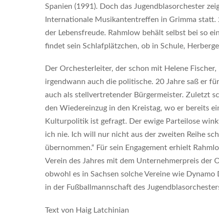
Spanien (1991). Doch das Jugendblasorchester zeigt
Internationale Musikantentreffen in Grimma statt.
der Lebensfreude. Rahmlow behält selbst bei so ei
findet sein Schlafplätzchen, ob in Schule, Herberge
Der Orchesterleiter, der schon mit Helene Fische
irgendwann auch die politische. 20 Jahre saß er fü
auch als stellvertretender Bürgermeister. Zuletzt 
den Wiedereinzug in den Kreistag, wo er bereits e
Kulturpolitik ist gefragt. Der ewige Parteilose wink
ich nie. Ich will nur nicht aus der zweiten Reihe 
übernommen.“ Für sein Engagement erhielt Rahmlo
Verein des Jahres mit dem Unternehmerpreis der O
obwohl es in Sachsen solche Vereine wie Dynamo D
in der Fußballmannschaft des Jugendblasorchesters
Text von Haig Latchinian