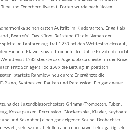
, Tuba und Tenorhorn live mit. Fortan wurde nach Noten
harmonika seinen ersten Auftritt im Kindergarten. Er galt als
 Band „Beatrefs“. Das Kürzel Ref stand für die Namen der
pielte im Fanfarenzug, trat 1973 bei den Weltfestspielen auf,
en Fächern Klavier sowie Trompete drei Jahre Privatunterricht
Wehrdienst 1983 steckte das Jugendblasorchester in der Krise.
ch Fritz Schlagers Tod 1989 die Leitung. In politisch
ussten, startete Rahmlow neu durch: Er ergänzte die
 E-Piano, Synthesizer, Pauken und Percussion. Ein ganz neuer
etzung des Jugendblasorchesters Grimma (Trompeten, Tuben,
eug, Kesselpauken, Percussion, Glockenspiel, Klavier, Keyboard
osaune und Saxophon) einen ganz eigenen Sound. Beobachter
desweit, sehr wahrscheinlich auch europaweit einzigartig sein