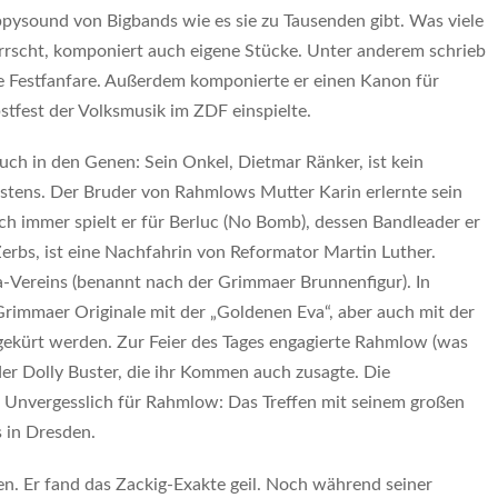
ppysound von Bigbands wie es sie zu Tausenden gibt. Was viele
rrscht, komponiert auch eigene Stücke. Unter anderem schrieb
ie Festfanfare. Außerdem komponierte er einen Kanon für
tfest der Volksmusik im ZDF einspielte.
uch in den Genen: Sein Onkel, Dietmar Ränker, ist kein
 Ostens. Der Bruder von Rahmlows Mutter Karin erlernte sein
 immer spielt er für Berluc (No Bomb), dessen Bandleader er
Zerbs, ist eine Nachfahrin von Reformator Martin Luther.
a-Vereins (benannt nach der Grimmaer Brunnenfigur). In
rimmaer Originale mit der „Goldenen Eva“, aber auch mit der
gekürt werden. Zur Feier des Tages engagierte Rahmlow (was
r Dolly Buster, die ihr Kommen auch zusagte. Die
. Unvergesslich für Rahmlow: Das Treffen mit seinem großen
 in Dresden.
n. Er fand das Zackig-Exakte geil. Noch während seiner