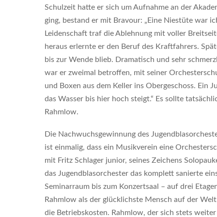
Schulzeit hatte er sich um Aufnahme an der Akadem
ging, bestand er mit Bravour: „Eine Niestüte war i
Leidenschaft traf die Ablehnung mit voller Breitse
heraus erlernte er den Beruf des Kraftfahrers. Spä
bis zur Wende blieb. Dramatisch und sehr schmerzli
war er zweimal betroffen, mit seiner Orchestersch
und Boxen aus dem Keller ins Obergeschoss. Ein J
das Wasser bis hier hoch steigt.“ Es sollte tatsäch
Rahmlow.
Die Nachwuchsgewinnung des Jugendblasorchesters i
ist einmalig, dass ein Musikverein eine Orchesters
mit Fritz Schlager junior, seines Zeichens Solopa
das Jugendblasorchester das komplett sanierte ei
Seminarraum bis zum Konzertsaal – auf drei Etagen
Rahmlow als der glücklichste Mensch auf der Welt.
die Betriebskosten. Rahmlow, der sich stets weiter