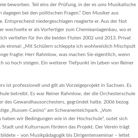
ie beworben. Teil eins der Prüfung, in der es ums Musikalische
ch dagegen bei den politischen Fragen.“ Den Musiker aus
ite. Entsprechend niedergeschlagen reagierte er. Aus der Not
ter wechselte er als Vorfertiger zum Chemieanlagenbau, wo er
ch verliefen für ihn die beiden Fluten 2002 und 2013. Privat
ule einmal: „Mit Schülern schleppte ich wohlweislich Mischpult
unge fragte: Herr Rahmlow, was machen Sie eigentlich, wenn
lich so hoch steigen. Ein weiterer Tiefpunkt im Leben von Reiner
st professionell und gilt als Vorzeigeprojekt in Sachsen. Es
chule betreibt. Es war Reiner Rahmlow, der die Orchesterschule
uker des Gewandhausorchesters, gegründet hatte. 2006 bezog
nstige „Russen-Casino“ am Schwanenteichpark. „Vom
 haben wir Bedingungen wie in der Hochschule“, outet sich
 Stadt und Kulturraum fördern das Projekt. Der Verein trägt
 bildete – von Musikpädagogik bis Dirigentenseminar – leitet