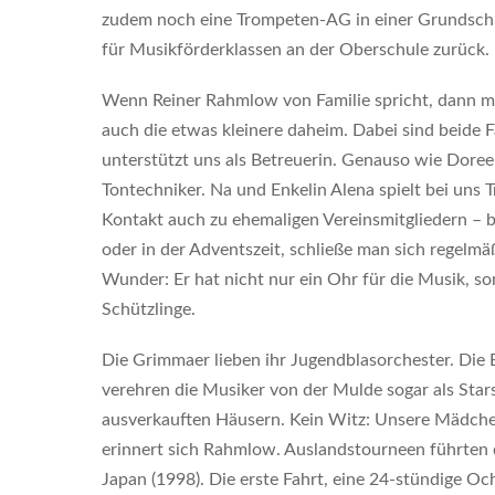
zudem noch eine Trompeten-AG in einer Grundschule
für Musikförderklassen an der Oberschule zurück.
Wenn Reiner Rahmlow von Familie spricht, dann me
auch die etwas kleinere daheim. Dabei sind beide F
unterstützt uns als Betreuerin. Genauso wie Doree
Tontechniker. Na und Enkelin Alena spielt bei uns Tr
Kontakt auch zu ehemaligen Vereinsmitgliedern – 
oder in der Adventszeit, schließe man sich regelmäß
Wunder: Er hat nicht nur ein Ohr für die Musik, s
Schützlinge.
Die Grimmaer lieben ihr Jugendblasorchester. Die 
verehren die Musiker von der Mulde sogar als Stars
ausverkauften Häusern. Kein Witz: Unsere Mädch
erinnert sich Rahmlow. Auslandstourneen führten
Japan (1998). Die erste Fahrt, eine 24-stündige 