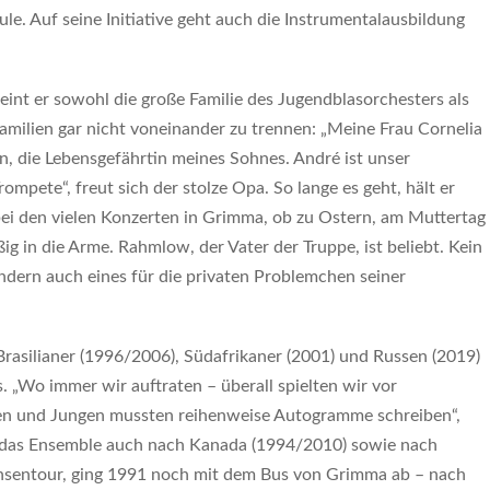
. Auf seine Initiative geht auch die Instrumentalausbildung
int er sowohl die große Familie des Jugendblasorchesters als
amilien gar nicht voneinander zu trennen: „Meine Frau Cornelia
n, die Lebensgefährtin meines Sohnes. André ist unser
ompete“, freut sich der stolze Opa. So lange es geht, hält er
bei den vielen Konzerten in Grimma, ob zu Ostern, am Muttertag
ig in die Arme. Rahmlow, der Vater der Truppe, ist beliebt. Kein
ondern auch eines für die privaten Problemchen seiner
Brasilianer (1996/2006), Südafrikaner (2001) und Russen (2019)
. „Wo immer wir auftraten – überall spielten wir vor
en und Jungen mussten reihenweise Autogramme schreiben“,
 das Ensemble auch nach Kanada (1994/2010) sowie nach
Ochsentour, ging 1991 noch mit dem Bus von Grimma ab – nach