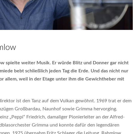
hmlow
 spielte weiter Musik. Er würde Blitz und Donner gar nicht
ede bebt schließlich jeden Tag die Erde. Und das nicht nur
 allem, weil in der Etage unter ihm die Gewichtheber mit
irektor ist den Tanz auf dem Vulkan gewöhnt. 1969 trat er dem
enzügen Großbardau, Naunhof sowie Grimma hervorging.
z „Peppi“ Friedrich, damaliger Pionierleiter an der Alfred-
dblasorchester Grimma und konnte dafür den legendären
innen. 1975 übernahm Fritz Schlager die Leitung. Rahmlow