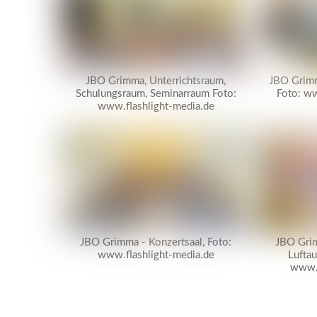
JBO Grimma, Unterrichtsraum,
JBO Grimm
Schulungsraum, Seminarraum Foto:
Foto: ww
www.flashlight-media.de
JBO Grimma - Konzertsaal, Foto:
JBO Grim
www.flashlight-media.de
Lufta
www.f