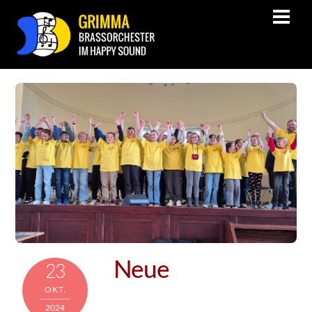
Neue
23
OKT.
2024