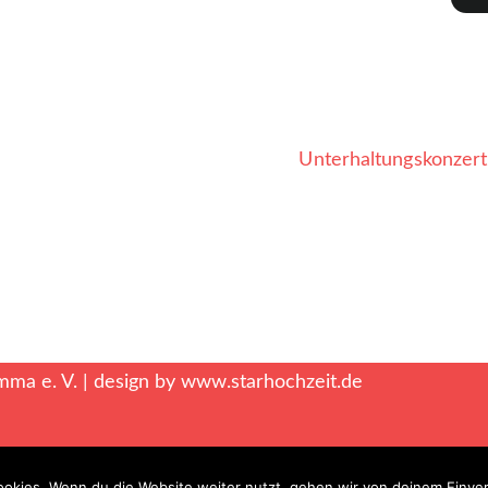
Unterhaltungskonzert
mma e. V. | design by
www.starhochzeit.de
okies. Wenn du die Website weiter nutzt, gehen wir von deinem Einver