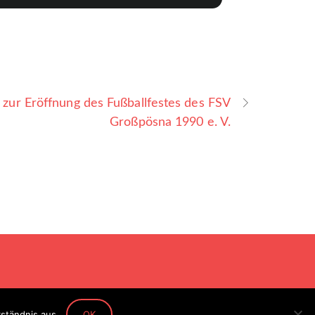
 zur Eröffnung des Fußballfestes des FSV
Großpösna 1990 e. V.
ständnis aus.
OK