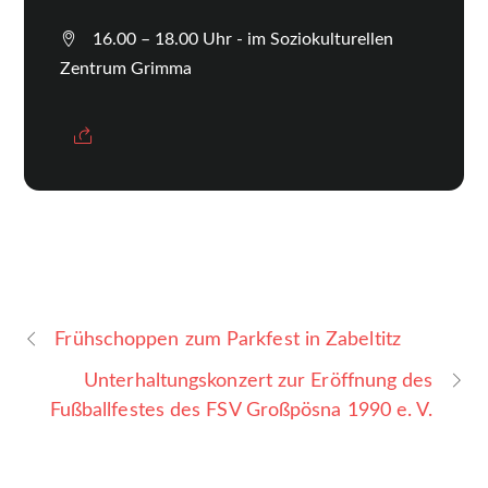
16.00 – 18.00 Uhr - im Soziokulturellen
Zentrum Grimma
Frühschoppen zum Parkfest in Zabeltitz
Unterhaltungskonzert zur Eröffnung des
Fußballfestes des FSV Großpösna 1990 e. V.