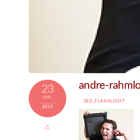
andre-rahml
23
SEP.
JBO_FLASHLIGHT
2015